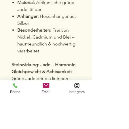
Material:
Afrikanische grüne
Jade, Silber
Anhänger:
Herzanhänger aus
Silber
Besonderheiten:
Frei von
Nickel, Cadmium und Blei –
hautfreundlich & hochwertig
verarbeitet
Steinwirkung: Jade – Harmonie,
Gleichgewicht & Achtsamkeit
Grüne Jade bringt dir innere
Ruhe, fördert Achtsamkeit und
Phone
Email
Instagram
unterstützt den Energiefluss.
Direkt auf der Haut getragen,
entfaltet sie ihre harmonisierende
Wirkung, stärkt das Nervensystem
und unterstützt das
Immunsystem.