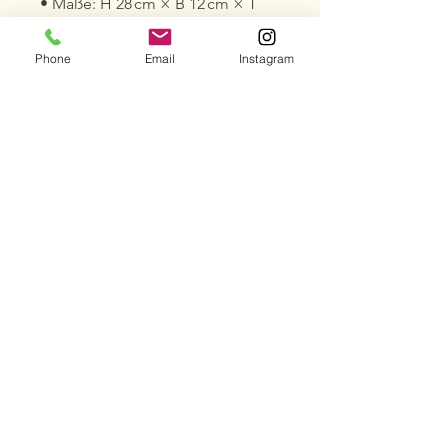
• Maße: H 28 cm × B 12 cm × T
9 cm
• Herkunft: Indien
Phone
Email
Instagram
Ob als charmantes Deko-
Highlight oder als liebevolles
Geschenk – diese Frühlingsfee
bringt Frische und Fröhlichkeit in
jeden Raum.
Bazar Seewis
Seewis Dorf | 7212 Seewis im Prättigau
☎️ +41 81 325 11 95 | 📧 Info@bazar-seewis.ch