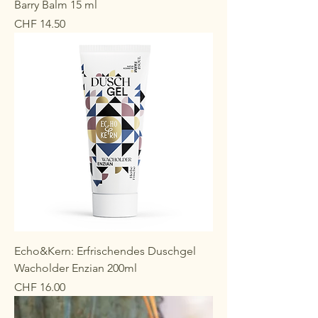
Barry Balm 15 ml
Preis
CHF 14.50
Echo&Kern: Erfrischendes Duschgel
Wacholder Enzian 200ml
Preis
CHF 16.00