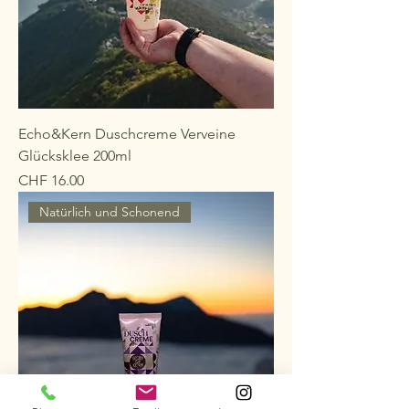
Echo&Kern Duschcreme Verveine
Glücksklee 200ml
Preis
CHF 16.00
Natürlich und Schonend