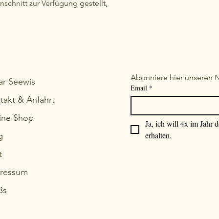
schnitt zur Verfügung gestellt,
Abonniere hier unseren N
ar Seewis
Email
*
takt & Anfahrt
ine Shop
Ja, ich will 4x im Jahr 
erhalten.
g
t
ressum
Bs