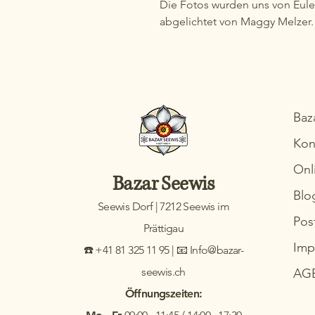
Die Fotos wurden uns von Eulen
abgelichtet von Maggy Melzer.
Baz
Kon
Onl
Bazar Seewis
Blo
Seewis Dorf | 7212 Seewis im
Pos
Prättigau
Imp
☎️ +41 81 325 11 95 | 📧 Info@bazar-
seewis.ch
AG
Öffnungszeiten: