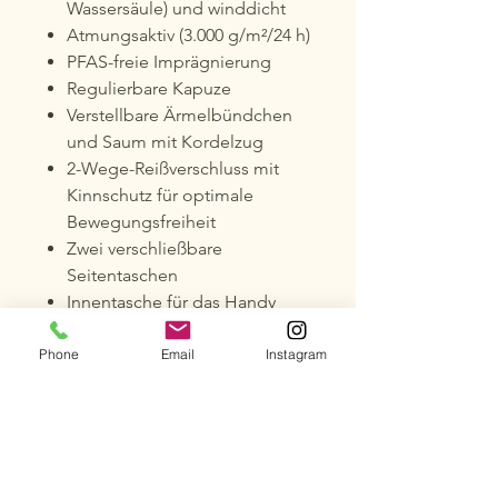
Wassersäule) und winddicht
Atmungsaktiv (3.000 g/m²/24 h)
PFAS-freie Imprägnierung
Regulierbare Kapuze
Verstellbare Ärmelbündchen
und Saum mit Kordelzug
2-Wege-Reißverschluss mit
Kinnschutz für optimale
Bewegungsfreiheit
Zwei verschließbare
Seitentaschen
Innentasche für das Handy
Leicht und komfortabel – ideal
für Alltag, Freizeit und
Phone
Email
Instagram
Outdoor-Aktivitäten
Das Taffeta-Innenfutter aus 100 %
Polyester sorgt für zusätzlichen
Tragekomfort.