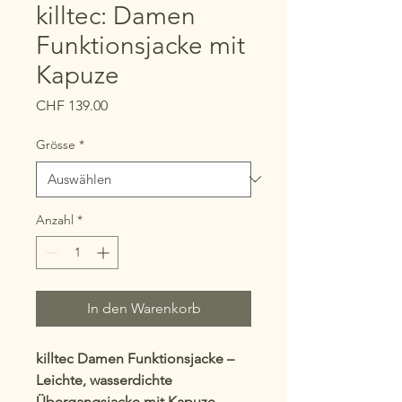
killtec: Damen
Funktionsjacke mit
Kapuze
Preis
CHF 139.00
Grösse
*
Anzahl
*
In den Warenkorb
killtec Damen Funktionsjacke –
Leichte, wasserdichte
Übergangsjacke mit Kapuze