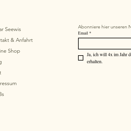
Abonniere hier unseren N
ar Seewis
Email
*
takt & Anfahrt
ine Shop
Ja, ich will 4x im Jahr 
erhalten.
g
t
ressum
Bs