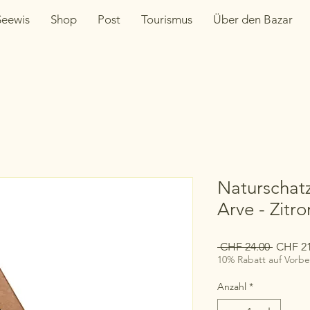
Seewis
Shop
Post
Tourismus
Über den Bazar
Naturschat
Arve - Zitr
Standar
 CHF 24.00 
CHF 21
10% Rabatt auf Vorbes
Anzahl
*