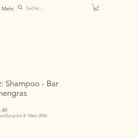
Mehr...
z: Shampoo - Bar
onengras
dpreis
Sale-
.60
Preis
tellung bis 8. März 2026